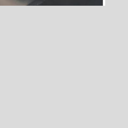
RUST (R) (est: 27-04-
lications are invited from
ust reside in one of the
adurga,Kalaburgi, Koppal,
ag, Dharwad, Uttara Kannad,
tudents must have SSLC and
plication form by clicking
 please see
here
. Detailed
re
here
.