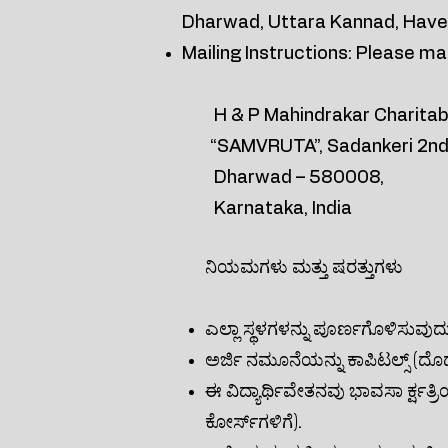
Dharwad, Uttara Kannad, Haver
Mailing Instructions: Please m
H & P Mahindrakar Charitabl
“SAMVRUTA”, Sadankeri 2nd 
Dharwad – 580008,
Karnataka, India
ನಿಯಮಗಳು ಮತ್ತು ಷರತ್ತುಗಳು
ಎಲ್ಲಾ ಸ್ಥಳಗಳನ್ನು ಪೂರ್ಣಗೊಳಿಸುವುದು
ಅರ್ಜಿ ನಮೂನೆಯನ್ನು ಕಾಪಿಟಲ್ಸ್ (ದೊ
ಈ ವಿದ್ಯಾರ್ಥಿವೇತನವು ಭಾವಸಾ ರ್ಕ್ಷತ
ಕೋರ್ಸ್‌ಗಳಿಗೆ).