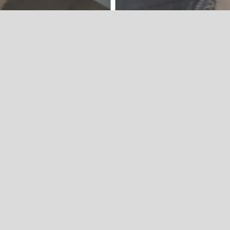
SMT PARVATIBAI MAHINDRAKAR CHARITABLE T
2018) [Reg.No.31-2018-19 DHARWAD]
s to apply for an educational scholarship. App
 Bhavsar Kshatriya community. The students m
galkot, Ballari, Bidar, Gulbarga, Bijapur, Chitr
apura, Yadgiri, Raichur, Belgavi, Koppal, Gad
student’s parents must have a low income. S
 higher education. Students can receive an ap
or more details about the application process
and conditions for the application process a