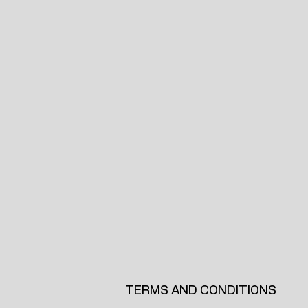
ವಿದ್ಯಾರ್ಥಿಗಳು SSLC उत्तೀರ್ಣ ಹೊಂದಿರ
ವಿದ್ಯಾರ್ಥಿಗಳು ಈ ಜಿಲ್ಲೆಗಳಲ್ಲಿ ವಾಸಿಸುತ್
ಶಿವಮೊಗ್ಗ, ವಿಜಯಪುರ, ಯಾದಗಿರಿ, ಬೆಳಗ
ಅಭ್ಯರ್ಥಿಯ ಪೋಷಕರ ಆದಾಯ ಕಡಿಮೆಯ
TERMS AND CONDITIONS