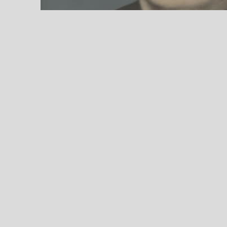
SHRI HANMANTRAO AND 
is soliciting new student
those who belong to the
following districts : Ba
Raichur, Shivamogga, Vijay
Haveri or Davangere. The 
be attending some form of
Download Application.
F
terms 