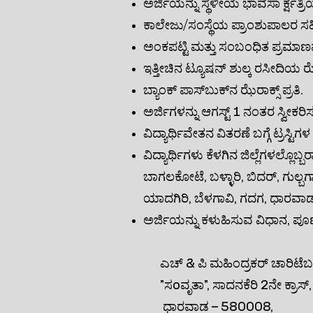
ಅರ್ಜಿಯನ್ನು ಸ್ಥಳೀಯ ಭಾವಸಾ ರ್ಕ್ಷತ
ಕಾಲೇಜು/ಸಂಸ್ಥೆಯ ಪ್ರಾಂಶುಪಾಲರ ಸಹಿ,
ಅಂಕಪಟ್ಟಿ ಮತ್ತು ಸಂಬಂಧಿತ ಪ್ರಮಾಣಪತ
ಇತ್ತೀಚಿನ ಟ್ಯೂಷನ್ ಶುಲ್ಕ ರಸೀದಿಯ ಝೆ
ಬ್ಯಾಂಕ್ ಪಾಸ್‌ಬುಕ್‌ನ ಝೆರಾಕ್ಸ್ ಪ್ರತಿ.
ಅರ್ಜಿಗಳನ್ನು ಆಗಸ್ಟ್ 1 ನಂತರ ಸ್ವ
ವಿದ್ಯಾರ್ಥಿವೇತನ ವಿತರಣೆ ಬಗ್ಗೆ ಟ್ರಸ
ವಿದ್ಯಾರ್ಥಿಗಳು ಕೆಳಗಿನ ಜಿಲ್ಲೆಗಳಲ್ಲೊಬ್ಬ
ಬಾಗಲಕೋಟೆ, ಬಳ್ಳಾರಿ, ಬಿದರ್, ಗುಲ್ಬ
ಯಾದಗಿರಿ, ಬೆಳಗಾವಿ, ಗದಗ, ಧಾರವಾಡ
ಅರ್ಜಿಯನ್ನು ಕಳುಹಿಸುವ ವಿಧಾನ, ಪೂರ್
ಎಚ್ & ಪಿ ಮಹಿಂದ್ರಕರ್ ಚಾರಿಟೆಬಲ್ 
"ಸoವೃತಾ", ಸಾದನಕೆರಿ 2ನೇ ಕ್ರಾಸ್,
ಧಾರವಾಡ – 580008,